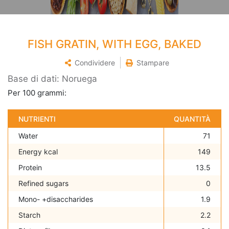
FISH GRATIN, WITH EGG, BAKED
Condividere
Stampare
Base di dati: Noruega
Per 100 grammi:
NUTRIENTI
QUANTITÀ
Water
71
Energy kcal
149
Protein
13.5
Refined sugars
0
Mono- +disaccharides
1.9
Starch
2.2