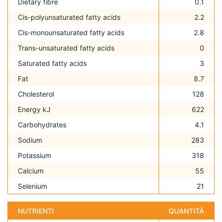
Dietary fibre
0.1
Cis-polyunsaturated fatty acids
2.2
Cis-monounsaturated fatty acids
2.8
Trans-unsaturated fatty acids
0
Saturated fatty acids
3
Fat
8.7
Cholesterol
128
Energy kJ
622
Carbohydrates
4.1
Sodium
283
Potassium
318
Calcium
55
Selenium
21
NUTRIENTI
QUANTITÀ