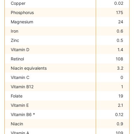
Copper
0.02
Phosphorus
175
Magnesium
24
Iron
0.6
Zinc
0.5
Vitamin D
1.4
Retinol
108
Niacin equivalents
3.2
Vitamin C
0
Vitamin B12
1
Folate
19
Vitamin E
2.1
Vitamin B6 *
0.12
Niacin
0.9
Vitamin A
109