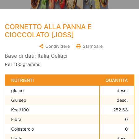
CORNETTO ALLA PANNA E
CIOCCOLATO [JOSS]
Condividere
Stampare
Base di dati: Italia Celiaci
Per 100 grammi:
NUTRIENTI
QUANTITÀ
glu co
desc.
Glu sep
desc.
Kcal/100
252.53
Fibra
0
Colesterolo
0
Lip In
desc.