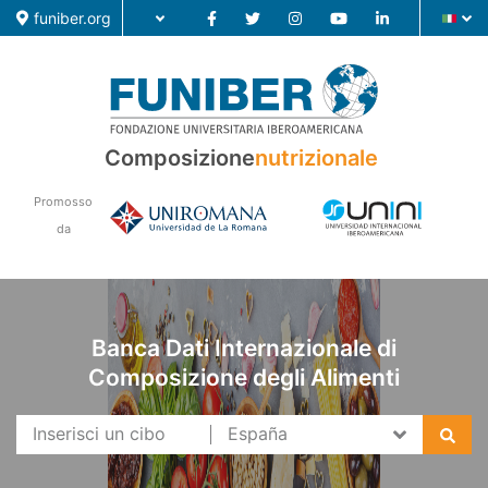
funiber.org
Composizione nutrizionale
Composizione
nutrizionale
Formazione
Promosso
Ricerca
da
Notizie
Banca Dati Internazionale di
Composizione degli Alimenti