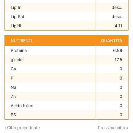
Lip In
desc.
Lip Sat
desc.
Lipidi
4.11
NUTRIENTI
QUANTITÀ
Proteine
6.98
glucidi
17.5
Ca
0
P
0
Na
0
Zn
0
Acido folico
0
B6
0
‹ Cibo precedente
Prossimo cibo »