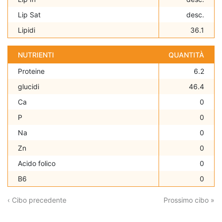
Lip Sat
desc.
Lipidi
36.1
NUTRIENTI
QUANTITÀ
Proteine
6.2
glucidi
46.4
Ca
0
P
0
Na
0
Zn
0
Acido folico
0
B6
0
‹ Cibo precedente
Prossimo cibo »