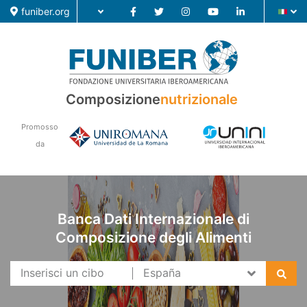
funiber.org
Composizione nutrizionale
Composizione
nutrizionale
Formazione
Promosso
Ricerca
da
Notizie
Banca Dati Internazionale di
Composizione degli Alimenti