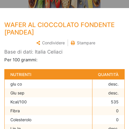
WAFER AL CIOCCOLATO FONDENTE
[PANDEA]
Condividere
Stampare
Base di dati: Italia Celiaci
Per 100 grammi:
NUTRIENTI
QUANTITÀ
glu co
desc.
Glu sep
desc.
Kcal/100
535
Fibra
0
Colesterolo
0
Lip In
desc.