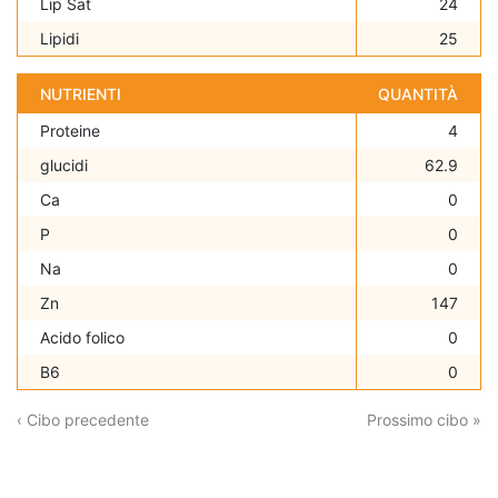
Lip Sat
24
Lipidi
25
NUTRIENTI
QUANTITÀ
Proteine
4
glucidi
62.9
Ca
0
P
0
Na
0
Zn
147
Acido folico
0
B6
0
‹ Cibo precedente
Prossimo cibo »