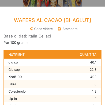
WAFERS AL CACAO [BI-AGLUT]
Condividere
Stampare
Base di dati: Italia Celiaci
Per 100 grammi:
NUTRIENTI
QUANTITÀ
glu co
40.1
Glu sep
22.8
Kcal/100
493
Fibra
0
Colesterolo
1.3
Lip In
1