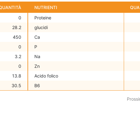
QUANTITÀ
NUTRIENTI
QUA
0
Proteine
28.2
glucidi
450
Ca
0
P
3.2
Na
0
Zn
13.8
Acido folico
30.5
B6
Prossi