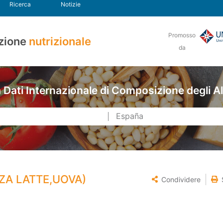
Ricerca
Notizie
Promosso
zione
nutrizionale
da
Dati Internazionale di Composizione degli A
ZA LATTE,UOVA)
Condividere