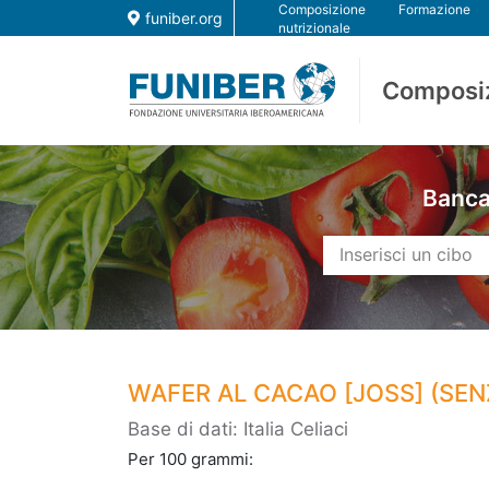
Composizione
Formazione
funiber.org
nutrizionale
Composi
Banca 
WAFER AL CACAO [JOSS] (SEN
Base di dati: Italia Celiaci
Per 100 grammi: