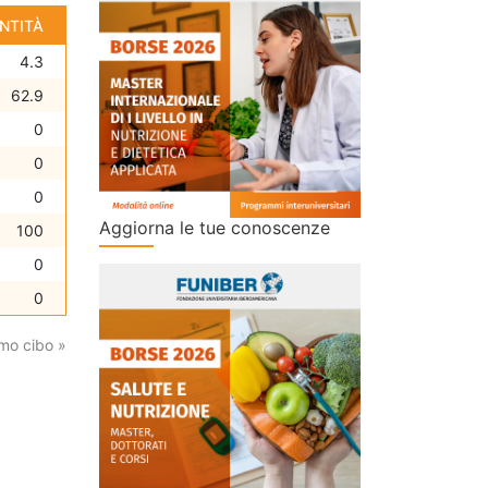
NTITÀ
4.3
62.9
0
0
0
Aggiorna le tue conoscenze
100
0
0
mo cibo »