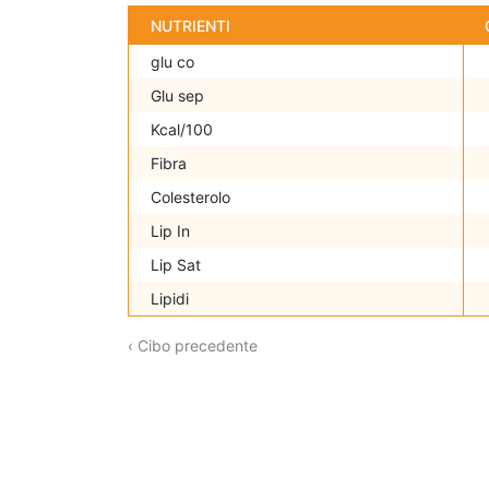
NUTRIENTI
glu co
Glu sep
Kcal/100
Fibra
Colesterolo
Lip In
Lip Sat
Lipidi
‹ Cibo precedente