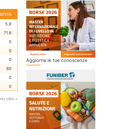
NTITÀ
5.6
71.6
0
0
0
Aggiorna le tue conoscenze
60
0
0
mo cibo »