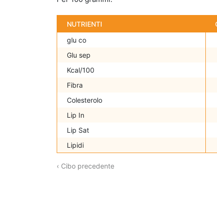
NUTRIENTI
glu co
Glu sep
Kcal/100
Fibra
Colesterolo
Lip In
Lip Sat
Lipidi
‹ Cibo precedente