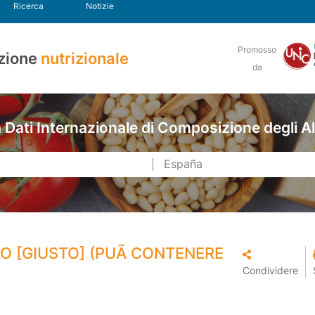
Ricerca
Notizie
Promosso
zione
nutrizionale
da
Dati Internazionale di Composizione degli A
O [GIUSTO] (PUÃ CONTENERE
Condividere