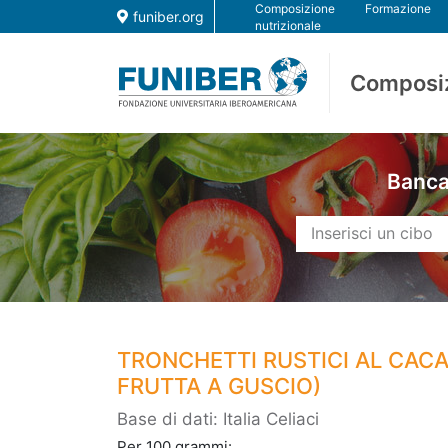
Composizione
Formazione
funiber.org
nutrizionale
Composi
Banca 
TRONCHETTI RUSTICI AL CACA
FRUTTA A GUSCIO)
Base di dati: Italia Celiaci
Per 100 grammi: