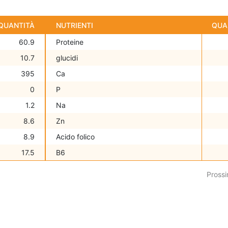
QUANTITÀ
NUTRIENTI
QUA
60.9
Proteine
10.7
glucidi
395
Ca
0
P
1.2
Na
8.6
Zn
8.9
Acido folico
17.5
B6
Prossi