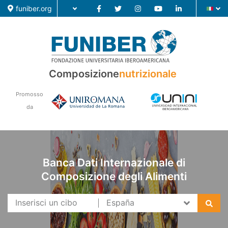
funiber.org
Composizione nutrizionale
Composizione
nutrizionale
Formazione
Promosso
Ricerca
da
Notizie
Banca Dati Internazionale di
Composizione degli Alimenti