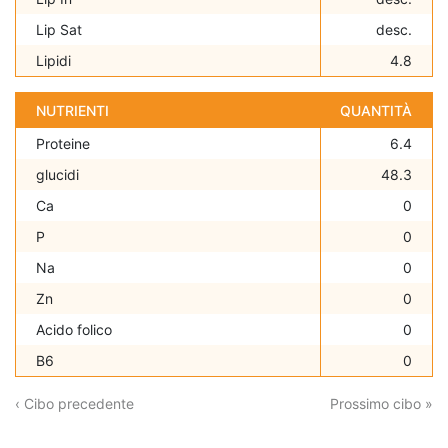
Lip Sat
desc.
Lipidi
4.8
NUTRIENTI
QUANTITÀ
Proteine
6.4
glucidi
48.3
Ca
0
P
0
Na
0
Zn
0
Acido folico
0
B6
0
‹ Cibo precedente
Prossimo cibo »