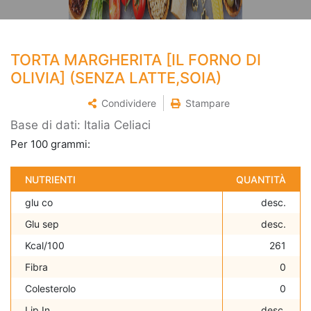
TORTA MARGHERITA [IL FORNO DI
OLIVIA] (SENZA LATTE,SOIA)
Condividere
Stampare
Base di dati: Italia Celiaci
Per 100 grammi:
NUTRIENTI
QUANTITÀ
glu co
desc.
Glu sep
desc.
Kcal/100
261
Fibra
0
Colesterolo
0
Lip In
desc.