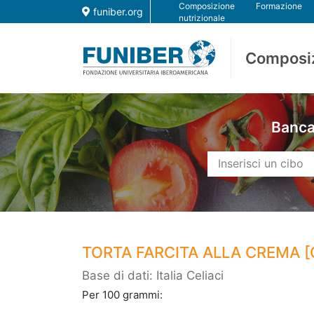
Composizione
Formazione
funiber.org
nutrizionale
Composi
Banca 
TORTA FARCITA ALLA CREMA [
Base di dati: Italia Celiaci
Per 100 grammi: