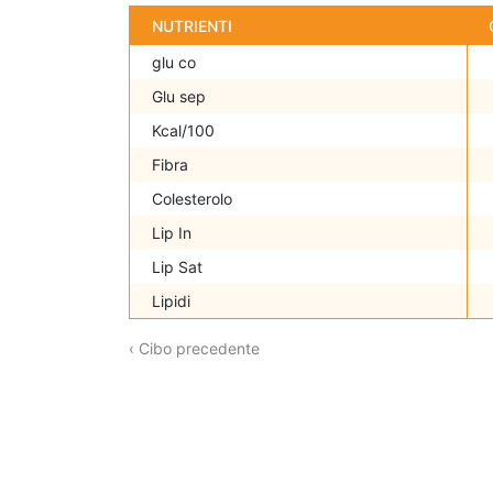
NUTRIENTI
glu co
Glu sep
Kcal/100
Fibra
Colesterolo
Lip In
Lip Sat
Lipidi
‹ Cibo precedente