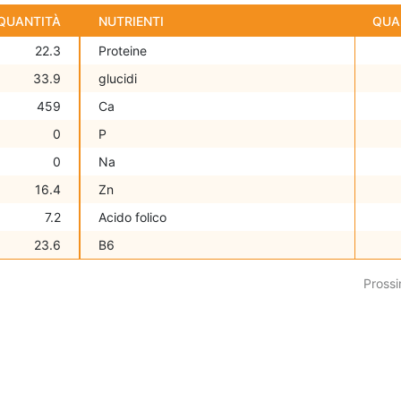
QUANTITÀ
NUTRIENTI
QUA
22.3
Proteine
33.9
glucidi
459
Ca
0
P
0
Na
16.4
Zn
7.2
Acido folico
23.6
B6
Prossi