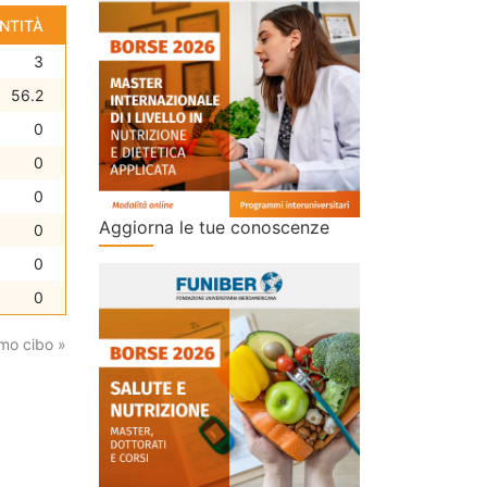
NTITÀ
3
56.2
0
0
0
Aggiorna le tue conoscenze
0
0
0
mo cibo »