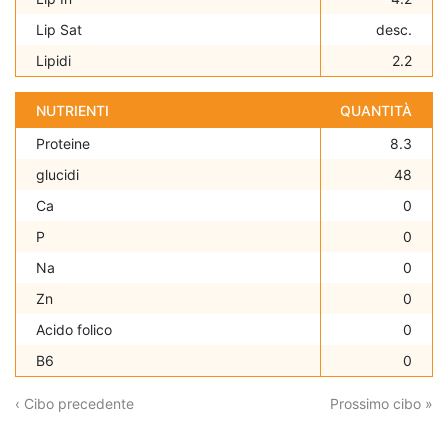
Lip Sat
desc.
Lipidi
2.2
NUTRIENTI
QUANTITÀ
Proteine
8.3
glucidi
48
Ca
0
P
0
Na
0
Zn
0
Acido folico
0
B6
0
‹ Cibo precedente
Prossimo cibo »