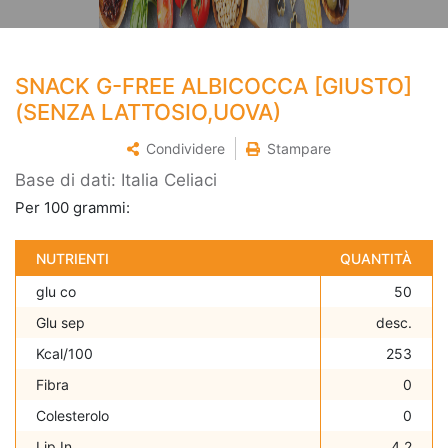
SNACK G-FREE ALBICOCCA [GIUSTO]
(SENZA LATTOSIO,UOVA)
Condividere
Stampare
Base di dati: Italia Celiaci
Per 100 grammi:
NUTRIENTI
QUANTITÀ
glu co
50
Glu sep
desc.
Kcal/100
253
Fibra
0
Colesterolo
0
Lip In
4.2