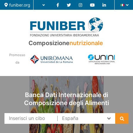
funiber.org
Composizione nutrizionale
Composizione
nutrizionale
Formazione
Promosso
Ricerca
da
Notizie
Banca Dati Internazionale di
Composizione degli Alimenti