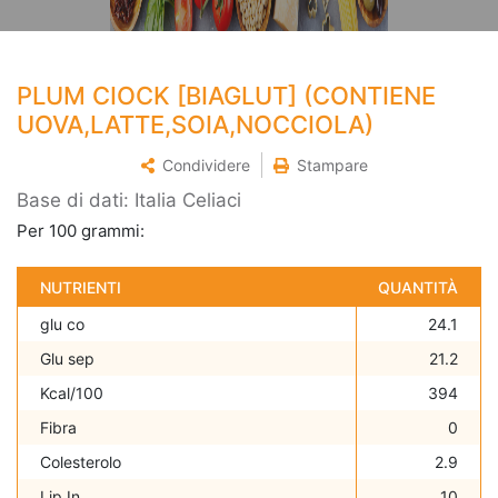
PLUM CIOCK [BIAGLUT] (CONTIENE
UOVA,LATTE,SOIA,NOCCIOLA)
Condividere
Stampare
Base di dati: Italia Celiaci
Per 100 grammi:
NUTRIENTI
QUANTITÀ
glu co
24.1
Glu sep
21.2
Kcal/100
394
Fibra
0
Colesterolo
2.9
Lip In
10