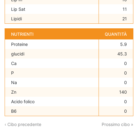
Lip Sat
11
Lipidi
21
NUTRIENTI
QUANTITÀ
Proteine
5.9
glucidi
45.3
Ca
0
P
0
Na
0
Zn
140
Acido folico
0
B6
0
‹ Cibo precedente
Prossimo cibo »