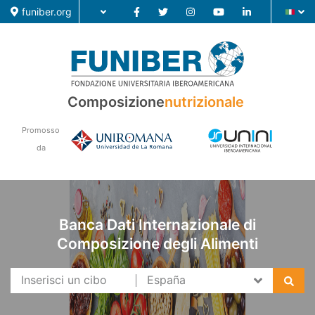
funiber.org
Composizione nutrizionale
Composizione
nutrizionale
Formazione
Promosso
Ricerca
da
Notizie
Banca Dati Internazionale di
Composizione degli Alimenti