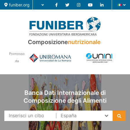
funiber.org
Composizione nutrizionale
Composizione
nutrizionale
Formazione
Promosso
Ricerca
da
Notizie
Banca Dati Internazionale di
Composizione degli Alimenti