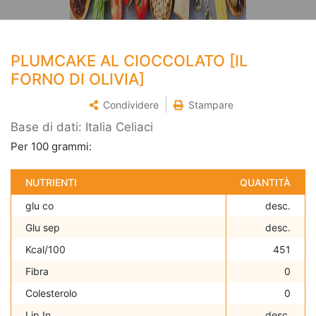
PLUMCAKE AL CIOCCOLATO [IL
FORNO DI OLIVIA]
Condividere
Stampare
Base di dati: Italia Celiaci
Per 100 grammi:
NUTRIENTI
QUANTITÀ
glu co
desc.
Glu sep
desc.
Kcal/100
451
Fibra
0
Colesterolo
0
Lip In
desc.