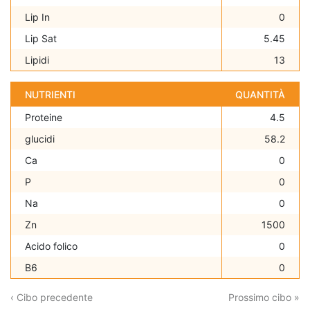
Lip In
0
Lip Sat
5.45
Lipidi
13
NUTRIENTI
QUANTITÀ
Proteine
4.5
glucidi
58.2
Ca
0
P
0
Na
0
Zn
1500
Acido folico
0
B6
0
‹ Cibo precedente
Prossimo cibo »