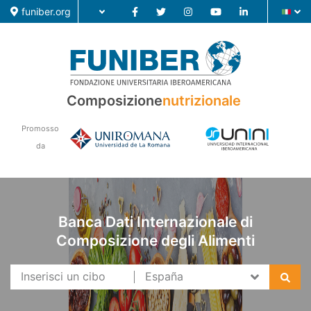
funiber.org
Composizione nutrizionale
Composizione
nutrizionale
Formazione
Promosso
Ricerca
da
Notizie
Banca Dati Internazionale di
Composizione degli Alimenti