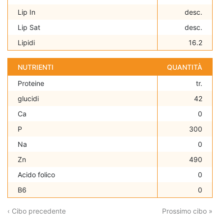
Lip In
desc.
Lip Sat
desc.
Lipidi
16.2
NUTRIENTI
QUANTITÀ
Proteine
tr.
glucidi
42
Ca
0
P
300
Na
0
Zn
490
Acido folico
0
B6
0
‹ Cibo precedente
Prossimo cibo »