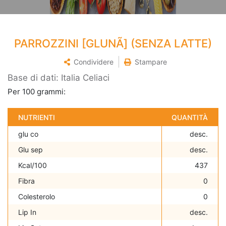
PARROZZINI [GLUNÃ] (SENZA LATTE)
Condividere
Stampare
Base di dati: Italia Celiaci
Per 100 grammi:
NUTRIENTI
QUANTITÀ
glu co
desc.
Glu sep
desc.
Kcal/100
437
Fibra
0
Colesterolo
0
Lip In
desc.