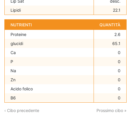
Lip Sat
desc.
Lipidi
22.1
NUTRIENTI
QUANTITÀ
Proteine
2.6
glucidi
65.1
Ca
0
P
0
Na
0
Zn
0
Acido folico
0
B6
0
‹ Cibo precedente
Prossimo cibo »