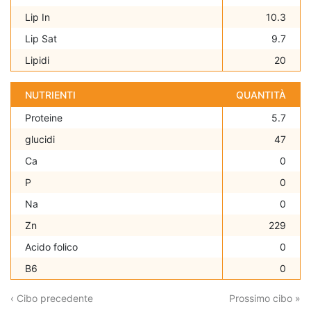
Lip In
10.3
Lip Sat
9.7
Lipidi
20
NUTRIENTI
QUANTITÀ
Proteine
5.7
glucidi
47
Ca
0
P
0
Na
0
Zn
229
Acido folico
0
B6
0
‹ Cibo precedente
Prossimo cibo »