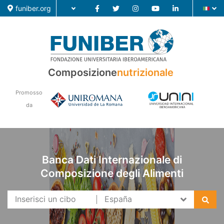
funiber.org
Composizione nutrizionale
Composizione
nutrizionale
Formazione
Promosso
Ricerca
da
Notizie
Banca Dati Internazionale di
Composizione degli Alimenti