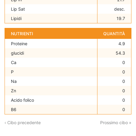
Lip Sat
desc.
Lipidi
19.7
NUTRIENTI
QUANTITÀ
Proteine
4.9
glucidi
54.3
Ca
0
P
0
Na
0
Zn
0
Acido folico
0
B6
0
‹ Cibo precedente
Prossimo cibo »