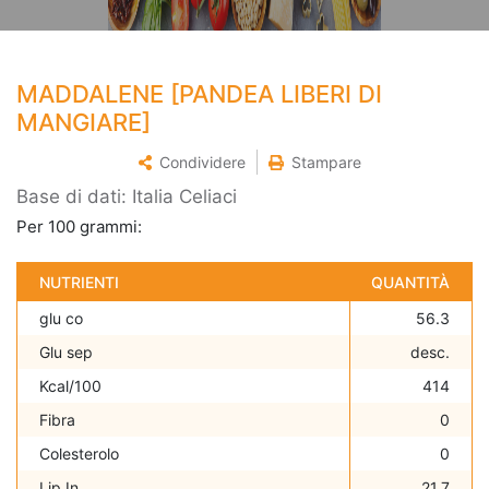
MADDALENE [PANDEA LIBERI DI
MANGIARE]
Condividere
Stampare
Base di dati: Italia Celiaci
Per 100 grammi:
NUTRIENTI
QUANTITÀ
glu co
56.3
Glu sep
desc.
Kcal/100
414
Fibra
0
Colesterolo
0
Lip In
21.7