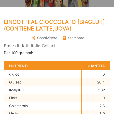
LINGOTTI AL CIOCCOLATO [BIAGLUT]
(CONTIENE LATTE,UOVA)
Condividere
Stampare
Base di dati: Italia Celiaci
Per 100 grammi:
NUTRIENTI
QUANTITÀ
glu co
0
Glu sep
26.4
Kcal/100
532
Fibra
0
Colesterolo
2.8
Lip In
6.2