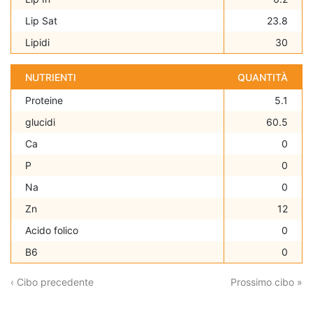
Lip Sat
23.8
Lipidi
30
NUTRIENTI
QUANTITÀ
Proteine
5.1
glucidi
60.5
Ca
0
P
0
Na
0
Zn
12
Acido folico
0
B6
0
‹ Cibo precedente
Prossimo cibo »