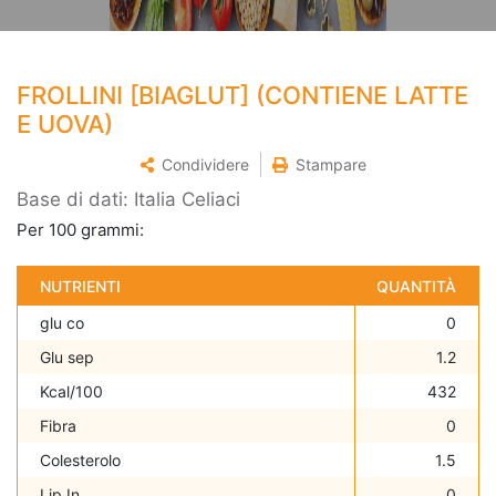
FROLLINI [BIAGLUT] (CONTIENE LATTE
E UOVA)
Condividere
Stampare
Base di dati: Italia Celiaci
Per 100 grammi:
NUTRIENTI
QUANTITÀ
glu co
0
Glu sep
1.2
Kcal/100
432
Fibra
0
Colesterolo
1.5
Lip In
0