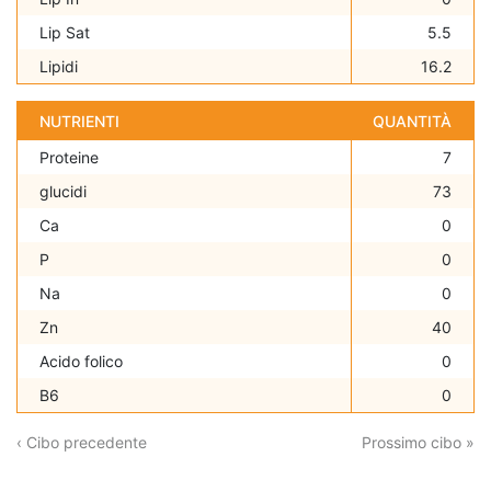
Lip Sat
5.5
Lipidi
16.2
NUTRIENTI
QUANTITÀ
Proteine
7
glucidi
73
Ca
0
P
0
Na
0
Zn
40
Acido folico
0
B6
0
‹ Cibo precedente
Prossimo cibo »