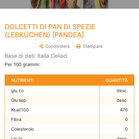
DOLCETTI DI PAN DI SPEZIE
(LEBKUCHEN) [PANDEA]
Condividere
Stampare
Base di dati: Italia Celiaci
Per 100 grammi:
NUTRIENTI
QUANTITÀ
glu co
desc.
Glu sep
desc.
Kcal/100
476
Fibra
0
Colesterolo
0
Lip In
desc.