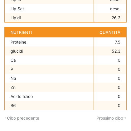
Lip Sat
desc.
Lipidi
26.3
NUTRIENTI
QUANTITÀ
Proteine
7.5
glucidi
52.3
Ca
0
P
0
Na
0
Zn
0
Acido folico
0
B6
0
‹ Cibo precedente
Prossimo cibo »