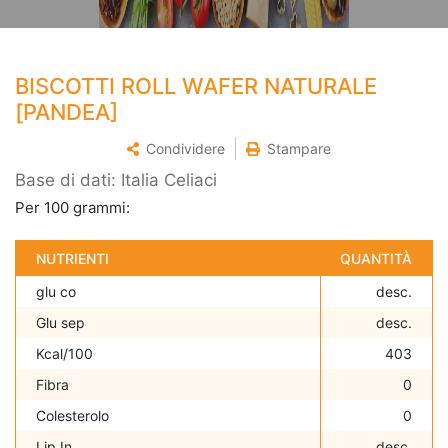
BISCOTTI ROLL WAFER NATURALE
[PANDEA]
Condividere
Stampare
Base di dati: Italia Celiaci
Per 100 grammi:
NUTRIENTI
QUANTITÀ
glu co
desc.
Glu sep
desc.
Kcal/100
403
Fibra
0
Colesterolo
0
Lip In
desc.