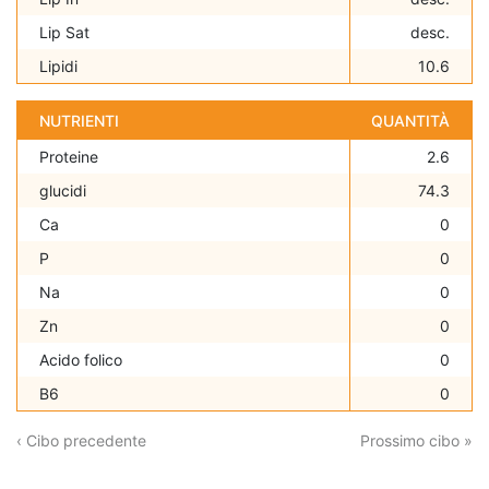
Lip Sat
desc.
Lipidi
10.6
NUTRIENTI
QUANTITÀ
Proteine
2.6
glucidi
74.3
Ca
0
P
0
Na
0
Zn
0
Acido folico
0
B6
0
‹ Cibo precedente
Prossimo cibo »