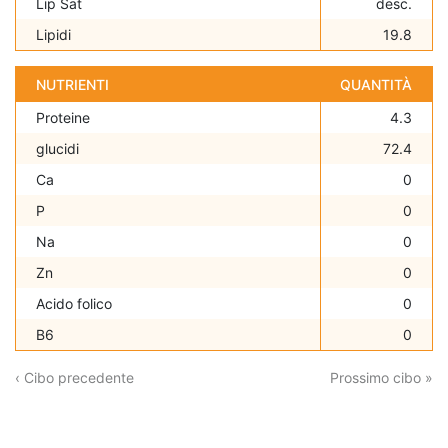
Lip Sat
desc.
Lipidi
19.8
NUTRIENTI
QUANTITÀ
Proteine
4.3
glucidi
72.4
Ca
0
P
0
Na
0
Zn
0
Acido folico
0
B6
0
‹ Cibo precedente
Prossimo cibo »