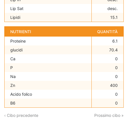
Lip Sat
desc.
Lipidi
15.1
NUTRIENTI
QUANTITÀ
Proteine
6.1
glucidi
70.4
Ca
0
P
0
Na
0
Zn
400
Acido folico
0
B6
0
‹ Cibo precedente
Prossimo cibo »