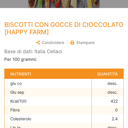
BISCOTTI CON GOCCE DI CIOCCOLATO
[HAPPY FARM]
Condividere
Stampare
Base di dati: Italia Celiaci
Per 100 grammi:
NUTRIENTI
QUANTITÀ
glu co
desc.
Glu sep
desc.
Kcal/100
422
Fibra
0
Colesterolo
2.4
Lip In
desc.