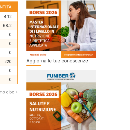
NTITÀ
4.12
68.2
0
0
0
Aggiorna le tue conoscenze
220
0
0
mo cibo »