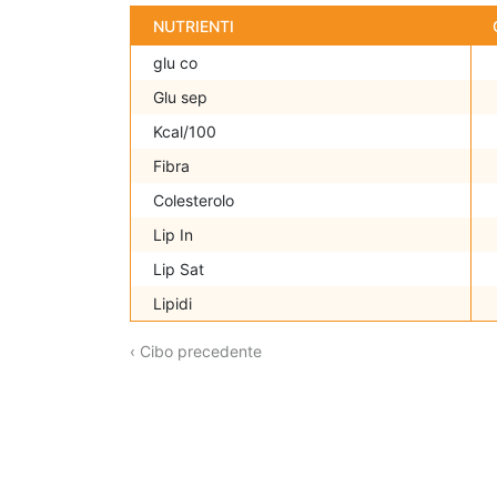
NUTRIENTI
glu co
Glu sep
Kcal/100
Fibra
Colesterolo
Lip In
Lip Sat
Lipidi
‹ Cibo precedente