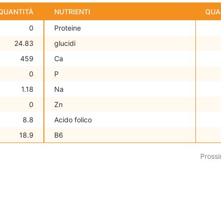
QUANTITÀ
NUTRIENTI
QUA
0
Proteine
24.83
glucidi
459
Ca
0
P
1.18
Na
0
Zn
8.8
Acido folico
18.9
B6
Prossi