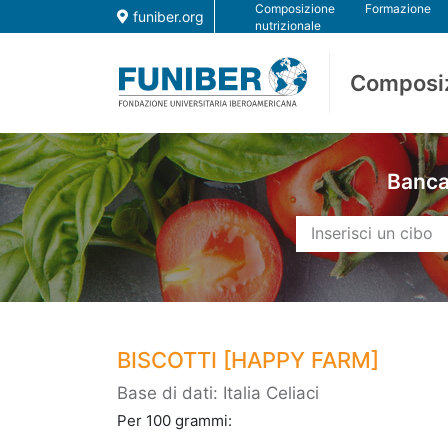
Composizione
Formazione
funiber.org
nutrizionale
Composi
Banca 
BISCOTTI [HAPPY FARM]
Base di dati: Italia Celiaci
Per 100 grammi: