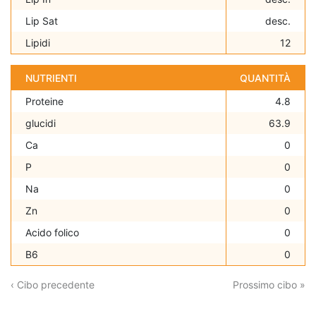
Lip Sat
desc.
Lipidi
12
NUTRIENTI
QUANTITÀ
Proteine
4.8
glucidi
63.9
Ca
0
P
0
Na
0
Zn
0
Acido folico
0
B6
0
‹ Cibo precedente
Prossimo cibo »