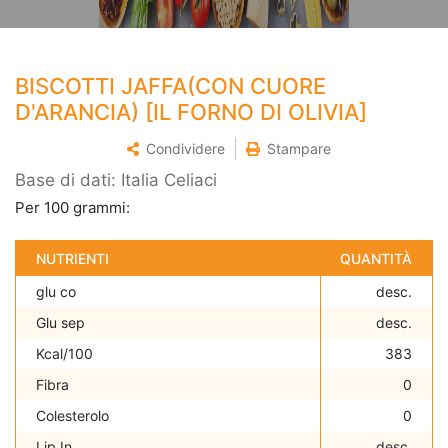
BISCOTTI JAFFA(CON CUORE
D'ARANCIA) [IL FORNO DI OLIVIA]
Condividere
Stampare
Base di dati: Italia Celiaci
Per 100 grammi:
NUTRIENTI
QUANTITÀ
glu co
desc.
Glu sep
desc.
Kcal/100
383
Fibra
0
Colesterolo
0
Lip In
desc.