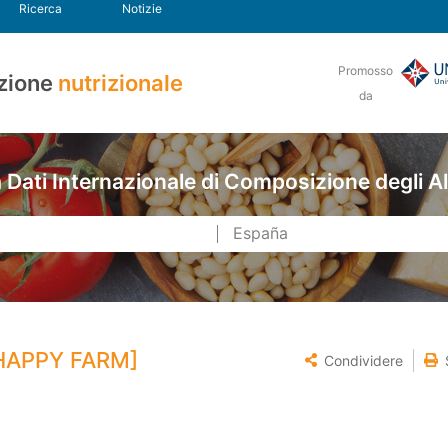
Ricerca
Notizie
Promosso
zione
nutrizionale
da
Dati Internazionale di Composizione degli A
[HAPPY FARM]
Condividere