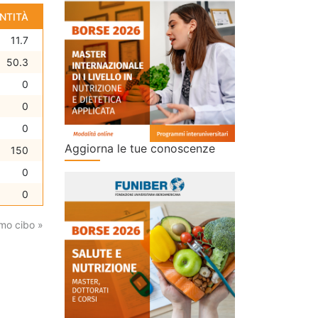
NTITÀ
11.7
50.3
0
0
0
Aggiorna le tue conoscenze
150
0
0
mo cibo »