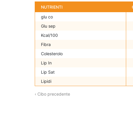
NUTRIENTI
glu co
Glu sep
Kcal/100
Fibra
Colesterolo
Lip In
Lip Sat
Lipidi
‹ Cibo precedente