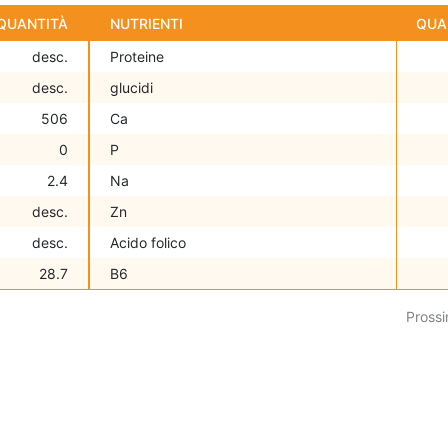
QUANTITÀ
NUTRIENTI
QUA
desc.
Proteine
desc.
glucidi
506
Ca
0
P
2.4
Na
desc.
Zn
desc.
Acido folico
28.7
B6
Prossi