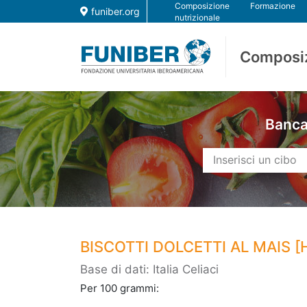
Composizione
Formazione
funiber.org
nutrizionale
Composi
Banca 
BISCOTTI DOLCETTI AL MAIS 
Base di dati: Italia Celiaci
Per 100 grammi: