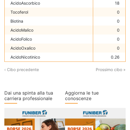
AcidoAscorbico
18
Tocoferol
0
Biotina
0
AcidoMalico
0
AcidoFolico
0
AcidoOxalico
0
AcidoNicotinico
0.26
‹ Cibo precedente
Prossimo cibo »
Dai una spinta alla tua
Aggiorna le tue
carriera professionale
conoscenze