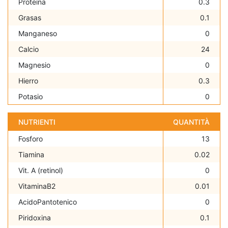
Proteína
0.3
Grasas
0.1
Manganeso
0
Calcio
24
Magnesio
0
Hierro
0.3
Potasio
0
NUTRIENTI
QUANTITÀ
Fosforo
13
Tiamina
0.02
Vit. A (retinol)
0
VitaminaB2
0.01
AcidoPantotenico
0
Piridoxina
0.1