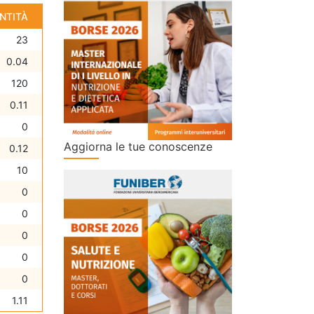
NTITÀ
23
0.04
120
0.11
0
Aggiorna le tue conoscenze
0.12
10
0
0
0
0
0
1.11