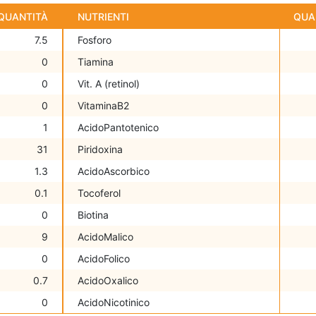
QUANTITÀ
NUTRIENTI
QUA
7.5
Fosforo
0
Tiamina
0
Vit. A (retinol)
0
VitaminaB2
1
AcidoPantotenico
31
Piridoxina
1.3
AcidoAscorbico
0.1
Tocoferol
0
Biotina
9
AcidoMalico
0
AcidoFolico
0.7
AcidoOxalico
0
AcidoNicotinico