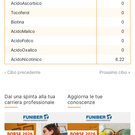
AcidoAscorbico
0
Tocoferol
0
Biotina
0
AcidoMalico
0
AcidoFolico
0
AcidoOxalico
0
AcidoNicotinico
6.22
‹ Cibo precedente
Prossimo cibo »
Dai una spinta alla tua
Aggiorna le tue
carriera professionale
conoscenze