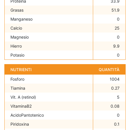
Proteína
33.9
Grasas
51.9
Manganeso
0
Calcio
25
Magnesio
0
Hierro
9.9
Potasio
0
NUTRIENTI
QUANTITÀ
Fosforo
1004
Tiamina
0.27
Vit. A (retinol)
5
VitaminaB2
0.08
AcidoPantotenico
0
Piridoxina
0.1