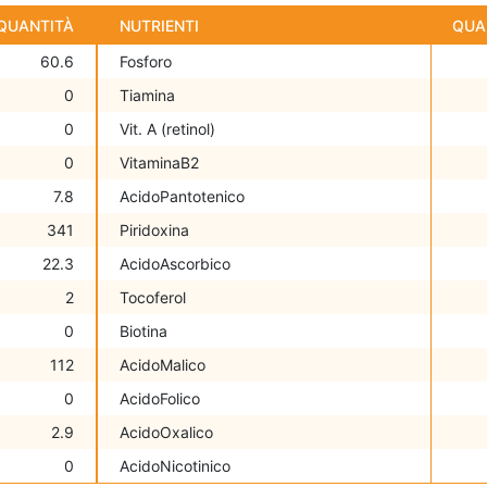
QUANTITÀ
NUTRIENTI
QUA
60.6
Fosforo
0
Tiamina
0
Vit. A (retinol)
0
VitaminaB2
7.8
AcidoPantotenico
341
Piridoxina
22.3
AcidoAscorbico
2
Tocoferol
0
Biotina
112
AcidoMalico
0
AcidoFolico
2.9
AcidoOxalico
0
AcidoNicotinico