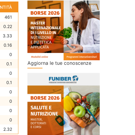
NTITÀ
461
0.22
3.33
0.16
0
Aggiorna le tue conoscenze
0.1
0
0.1
0
0
0
0
2.32