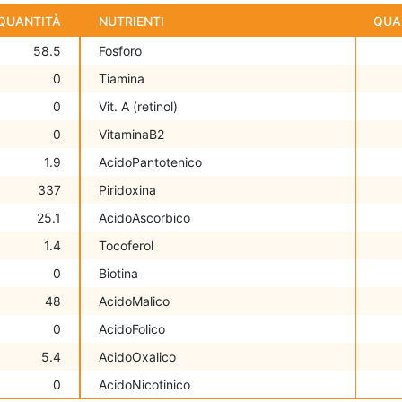
QUANTITÀ
NUTRIENTI
QUA
58.5
Fosforo
0
Tiamina
0
Vit. A (retinol)
0
VitaminaB2
1.9
AcidoPantotenico
337
Piridoxina
25.1
AcidoAscorbico
1.4
Tocoferol
0
Biotina
48
AcidoMalico
0
AcidoFolico
5.4
AcidoOxalico
0
AcidoNicotinico