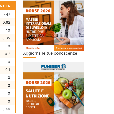
NTITÀ
447
0.62
10
0.35
0
Aggiorna le tue conoscenze
0.2
0
0.1
0
0
0
0
3.46