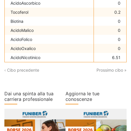
AcidoAscorbico
0
Tocoferol
0.2
Biotina
0
AcidoMalico
0
AcidoFolico
0
AcidoOxalico
0
AcidoNicotinico
6.51
‹ Cibo precedente
Prossimo cibo »
Dai una spinta alla tua
Aggiorna le tue
carriera professionale
conoscenze