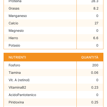
Proteína
28.3
Grasas
8.2
Manganeso
0
Calcio
27
Magnesio
0
Hierro
6.6
Potasio
0
NUTRIENTI
QUANTITÀ
Fosforo
200
Tiamina
0.06
Vit. A (retinol)
0
VitaminaB2
0.23
AcidoPantotenico
0
Piridoxina
0.25