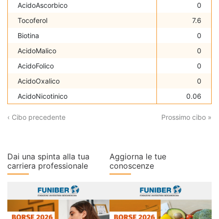
AcidoAscorbico
0
Tocoferol
7.6
Biotina
0
AcidoMalico
0
AcidoFolico
0
AcidoOxalico
0
AcidoNicotinico
0.06
‹ Cibo precedente
Prossimo cibo »
Dai una spinta alla tua
Aggiorna le tue
carriera professionale
conoscenze