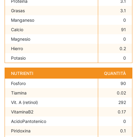
Proteína
3.1
Grasas
3.1
Manganeso
0
Calcio
91
Magnesio
0
Hierro
0.2
Potasio
0
NUTRIENTI
QUANTITÀ
Fosforo
90
Tiamina
0.02
Vit. A (retinol)
292
VitaminaB2
0.17
AcidoPantotenico
0
Piridoxina
0.1