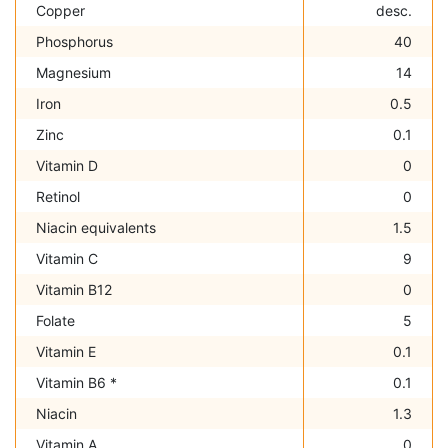
Copper
desc.
Phosphorus
40
Magnesium
14
Iron
0.5
Zinc
0.1
Vitamin D
0
Retinol
0
Niacin equivalents
1.5
Vitamin C
9
Vitamin B12
0
Folate
5
Vitamin E
0.1
Vitamin B6 *
0.1
Niacin
1.3
Vitamin A
0