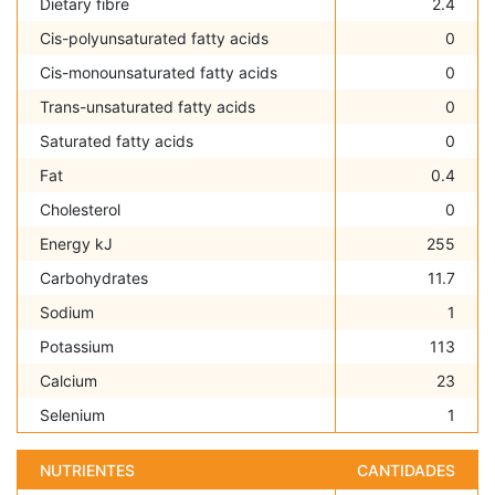
Dietary fibre
2.4
Cis-polyunsaturated fatty acids
0
Cis-monounsaturated fatty acids
0
Trans-unsaturated fatty acids
0
Saturated fatty acids
0
Fat
0.4
Cholesterol
0
Energy kJ
255
Carbohydrates
11.7
Sodium
1
Potassium
113
Calcium
23
Selenium
1
NUTRIENTES
CANTIDADES