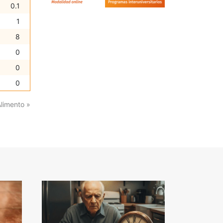
0.1
1
8
0
0
0
Alimento »