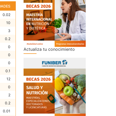
DADES
0.02
10
3
0.2
0
Actualiza tu conocimiento
0
0
0.1
12
0
2
0.2
0.01