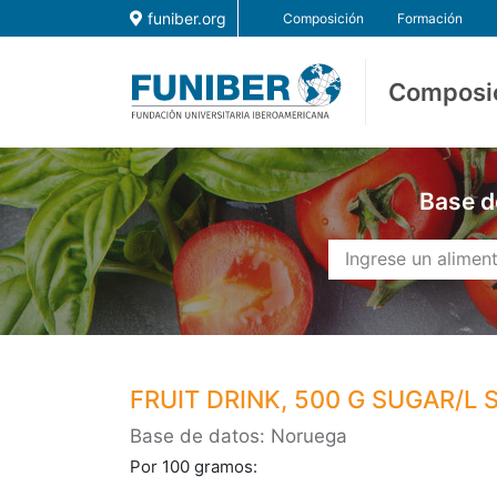
funiber.org
Composición
Formación
Composi
Base d
FRUIT DRINK, 500 G SUGAR/L 
Base de datos: Noruega
Por 100 gramos: