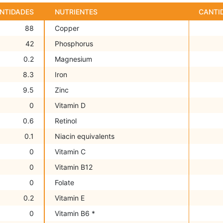
NTIDADES
NUTRIENTES
CANTI
88
Copper
42
Phosphorus
0.2
Magnesium
8.3
Iron
9.5
Zinc
0
Vitamin D
0.6
Retinol
0.1
Niacin equivalents
0
Vitamin C
0
Vitamin B12
0
Folate
0.2
Vitamin E
0
Vitamin B6 *