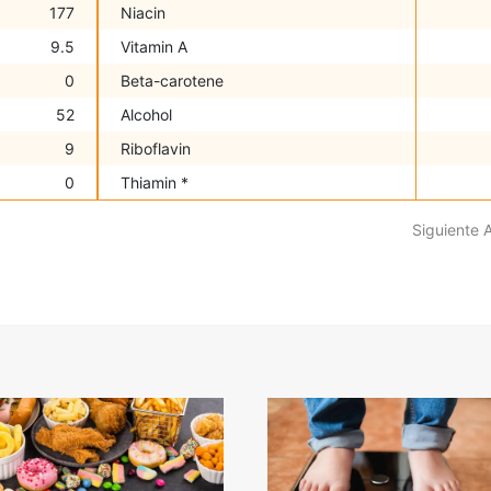
177
Niacin
9.5
Vitamin A
0
Beta-carotene
52
Alcohol
9
Riboflavin
0
Thiamin *
Siguiente 