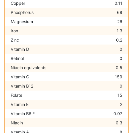
Copper
0.11
Phosphorus
68
Magnesium
26
Iron
1.3
Zinc
0.2
Vitamin D
0
Retinol
0
Niacin equivalents
0.5
Vitamin C
159
Vitamin B12
0
Folate
15
Vitamin E
2
Vitamin B6 *
0.07
Niacin
0.3
Vitamin A
8