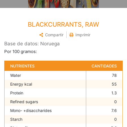
BLACKCURRANTS, RAW
Compartir
Imprimir
Base de datos: Noruega
Por 100 gramos:
NUTRIENTES
CANTIDADES
Water
78
Energy kcal
55
Protein
1.3
Refined sugars
0
Mono- +disaccharides
7.6
Starch
0