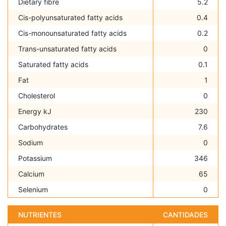
Dietary fibre
5.2
Cis-polyunsaturated fatty acids
0.4
Cis-monounsaturated fatty acids
0.2
Trans-unsaturated fatty acids
0
Saturated fatty acids
0.1
Fat
1
Cholesterol
0
Energy kJ
230
Carbohydrates
7.6
Sodium
0
Potassium
346
Calcium
65
Selenium
0
NUTRIENTES
CANTIDADES