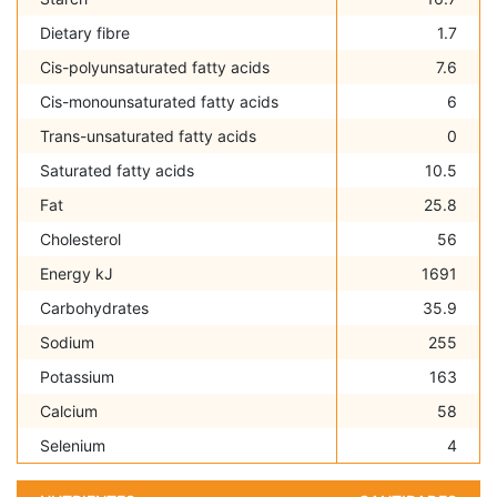
Dietary fibre
1.7
Cis-polyunsaturated fatty acids
7.6
Cis-monounsaturated fatty acids
6
Trans-unsaturated fatty acids
0
Saturated fatty acids
10.5
Fat
25.8
Cholesterol
56
Energy kJ
1691
Carbohydrates
35.9
Sodium
255
Potassium
163
Calcium
58
Selenium
4