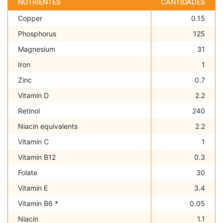
NUTRIENTES
CANTIDADES
Copper
0.15
Phosphorus
125
Magnesium
31
Iron
1
Zinc
0.7
Vitamin D
2.2
Retinol
240
Niacin equivalents
2.2
Vitamin C
1
Vitamin B12
0.3
Folate
30
Vitamin E
3.4
Vitamin B6 *
0.05
Niacin
1.1