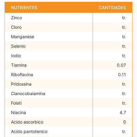
NUTRIENTES
CANTIDADES
Zinco
tr.
Cloro
tr.
Manganese
tr.
Selenio
tr.
Iodio
tr.
Tiamina
0.07
Riboflavina
0.11
Pridossina
tr.
Cianocobalamina
tr.
Folati
tr.
Niacina
4.7
Acido ascorbico
0
Acido pantotenico
tr.