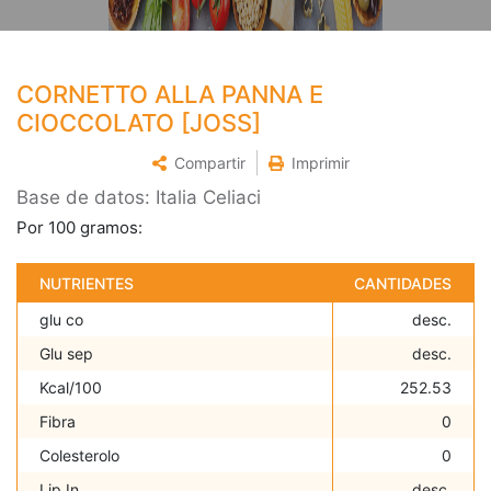
CORNETTO ALLA PANNA E
CIOCCOLATO [JOSS]
Compartir
Imprimir
Base de datos: Italia Celiaci
Por 100 gramos:
NUTRIENTES
CANTIDADES
glu co
desc.
Glu sep
desc.
Kcal/100
252.53
Fibra
0
Colesterolo
0
Lip In
desc.