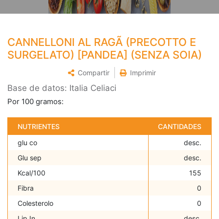
CANNELLONI AL RAGÃ (PRECOTTO E
SURGELATO) [PANDEA] (SENZA SOIA)
Compartir
Imprimir
Base de datos: Italia Celiaci
Por 100 gramos:
NUTRIENTES
CANTIDADES
glu co
desc.
Glu sep
desc.
Kcal/100
155
Fibra
0
Colesterolo
0
Lip In
desc.