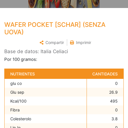
WAFER POCKET [SCHAR] (SENZA
UOVA)
Compartir
Imprimir
Base de datos: Italia Celiaci
Por 100 gramos:
NUTRIENTES
CANTIDADES
glu co
0
Glu sep
26.9
Kcal/100
495
Fibra
0
Colesterolo
3.8
Lip In
0