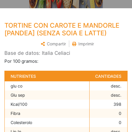
TORTINE CON CAROTE E MANDORLE
[PANDEA] (SENZA SOIA E LATTE)
Compartir
Imprimir
Base de datos: Italia Celiaci
Por 100 gramos:
NUTRIENTES
CANTIDADES
glu co
desc.
Glu sep
desc.
Kcal/100
398
Fibra
0
Colesterolo
0
Lip In
desc.