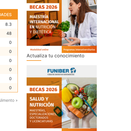
DADES
8.3
48
0
0
Actualiza tu conocimiento
0
0
0
0
Alimento »