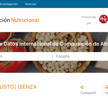
Investigación
Noticias
Promovido
ción
Nutricional
por
e Datos Internacional de Composición de Al
USTO] (SENZA
Compartir
I