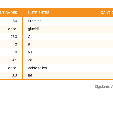
NTIDADES
NUTRIENTES
CANTI
50
Proteine
desc.
glucidi
253
Ca
0
P
0
Na
4.2
Zn
desc.
Acido folico
2.2
B6
Siguiente 