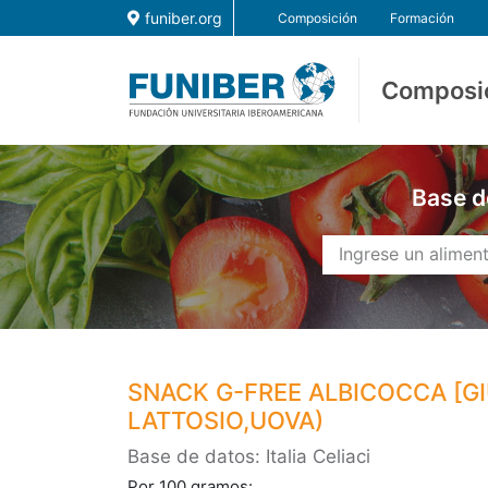
funiber.org
Composición
Formación
Composi
Base d
SNACK G-FREE ALBICOCCA [GI
LATTOSIO,UOVA)
Base de datos: Italia Celiaci
Por 100 gramos: