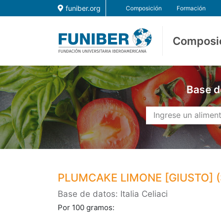
funiber.org
Composición
Formación
Composi
Base d
PLUMCAKE LIMONE [GIUSTO] 
Base de datos: Italia Celiaci
Por 100 gramos: