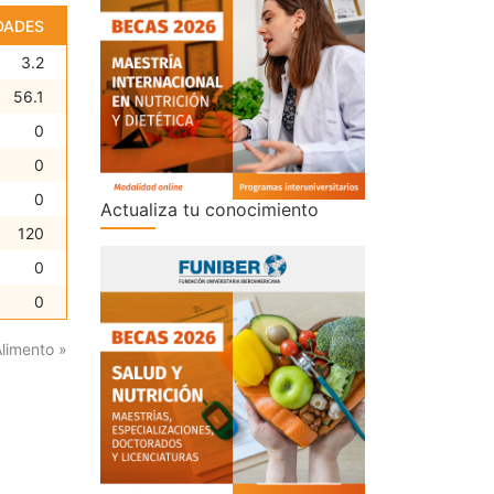
DADES
3.2
56.1
0
0
0
Actualiza tu conocimiento
120
0
0
Alimento »