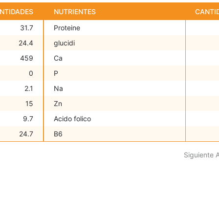
NTIDADES
NUTRIENTES
CANTI
31.7
Proteine
24.4
glucidi
459
Ca
0
P
2.1
Na
15
Zn
9.7
Acido folico
24.7
B6
Siguiente 