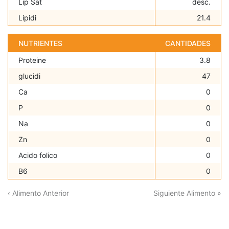
Lip Sat
desc.
Lipidi
21.4
NUTRIENTES
CANTIDADES
Proteine
3.8
glucidi
47
Ca
0
P
0
Na
0
Zn
0
Acido folico
0
B6
0
‹ Alimento Anterior
Siguiente Alimento »