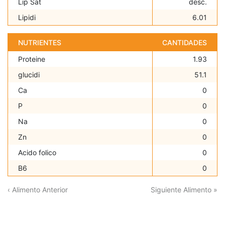
Lip Sat
desc.
Lipidi
6.01
NUTRIENTES
CANTIDADES
Proteine
1.93
glucidi
51.1
Ca
0
P
0
Na
0
Zn
0
Acido folico
0
B6
0
‹ Alimento Anterior
Siguiente Alimento »