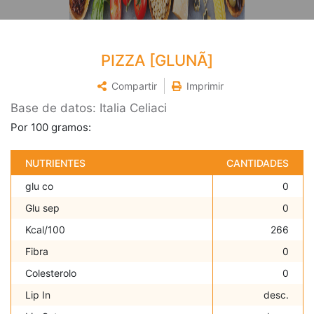
PIZZA [GLUNÃ]
Compartir
Imprimir
Base de datos: Italia Celiaci
Por 100 gramos:
NUTRIENTES
CANTIDADES
glu co
0
Glu sep
0
Kcal/100
266
Fibra
0
Colesterolo
0
Lip In
desc.