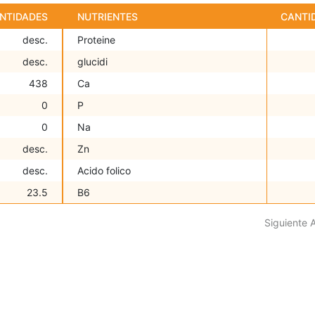
NTIDADES
NUTRIENTES
CANTI
desc.
Proteine
desc.
glucidi
438
Ca
0
P
0
Na
desc.
Zn
desc.
Acido folico
23.5
B6
Siguiente 