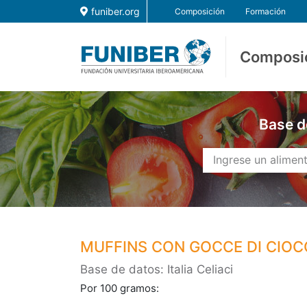
funiber.org
Composición
Formación
Composi
Base d
MUFFINS CON GOCCE DI CIOC
Base de datos: Italia Celiaci
Por 100 gramos: