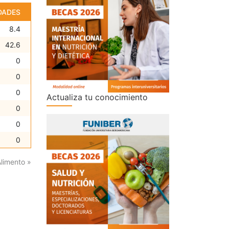
DADES
8.4
42.6
0
0
0
Actualiza tu conocimiento
0
0
0
Alimento »