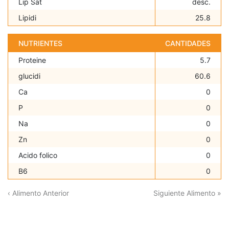
Lip Sat
desc.
Lipidi
25.8
NUTRIENTES
CANTIDADES
Proteine
5.7
glucidi
60.6
Ca
0
P
0
Na
0
Zn
0
Acido folico
0
B6
0
‹ Alimento Anterior
Siguiente Alimento »