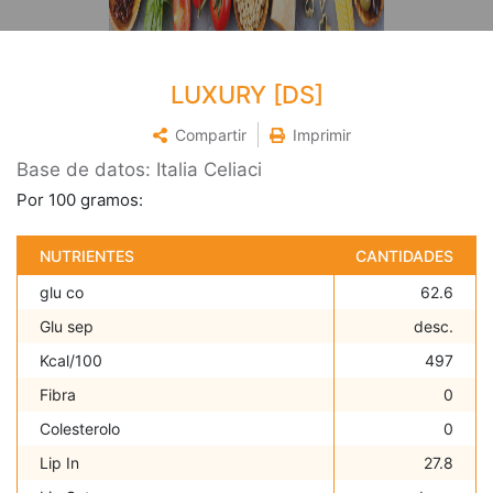
LUXURY [DS]
Compartir
Imprimir
Base de datos: Italia Celiaci
Por 100 gramos:
NUTRIENTES
CANTIDADES
glu co
62.6
Glu sep
desc.
Kcal/100
497
Fibra
0
Colesterolo
0
Lip In
27.8