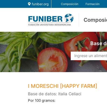
funiber.org
Composición
Formación
Composi
Base d
I MORESCHI [HAPPY FARM]
Base de datos: Italia Celiaci
Por 100 gramos: