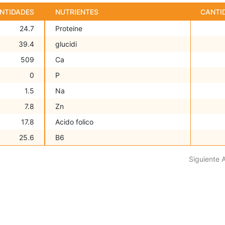
NTIDADES
NUTRIENTES
CANTI
24.7
Proteine
39.4
glucidi
509
Ca
0
P
1.5
Na
7.8
Zn
17.8
Acido folico
25.6
B6
Siguiente 