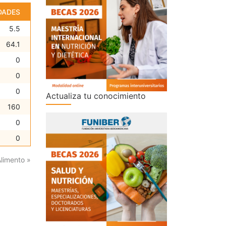
DADES
5.5
64.1
0
0
0
Actualiza tu conocimiento
160
0
0
Alimento »