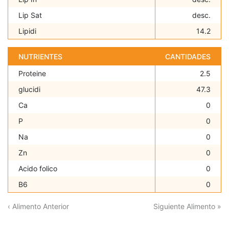
Lip Sat
desc.
Lipidi
14.2
NUTRIENTES
CANTIDADES
Proteine
2.5
glucidi
47.3
Ca
0
P
0
Na
0
Zn
0
Acido folico
0
B6
0
‹ Alimento Anterior
Siguiente Alimento »