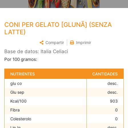
CONI PER GELATO [GLUNÃ] (SENZA
LATTE)
Compartir
Imprimir
Base de datos: Italia Celiaci
Por 100 gramos:
NUTRIENTES
CANTIDADES
glu co
desc.
Glu sep
desc.
Kcal/100
903
Fibra
0
Colesterolo
0
Lip In
desc.